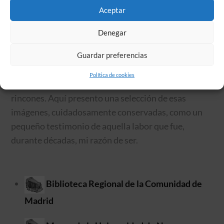
decía entonces que trabajaba con las mejores tintas,
Aceptar
al estilo de maestros como Disdéri o Vernay, lo que
para mí era más un homenaje que una comparación.
Denegar
Guardar preferencias
Han pasado más de 120 años desde aquellos días, y
aunque mucho se ha perdido en el vaivén del tiempo,
Política de cookies
mi obra aún perdura, dispersa por distintos
rincones. Aquí presento una selección de esas
imágenes, cuidadosamente conservadas, como un
pequeño testimonio de aquella labor que fue,
durante décadas, mi razón de ser.
Biblioteca Regional de la Comunidad de
Madrid