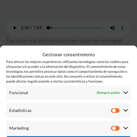
Durante más de treinta y cinco años me entregué
con pasión al arte de la fotografía, en aquellos
Gestionar consentimiento
primeros tiempos en que la luz y la paciencia eran
Para ofrecer las mejores experiencias, utilizamos tecnologías como las cookies para
los aliados más fieles del retratista. De aquel oficio
almacenar y/o acceder a la información del dispositivo. El consentimiento de estas
tecnologías nos permitirá procesar datos como el comportamiento de navegación o
nacieron innumerables copias que hoy circulan por
las identificaciones únicas en este sitio. No consentir o retirar el consentimiento,
puede afectar negativamente a ciertas características y funciones.
el mundo, haciendo sonreír a quienes posaron ante
mi lente y a sus familias, testigos del paso del
Funcional
Siempre activo
tiempo a través de una imagen detenida.
Estadísticas
Mi legado también tomó forma en reportajes y
Estadís
exposiciones, donde mis fotografías fueron
Marketing
admiradas y comentadas en la prensa de la época. Se
Market