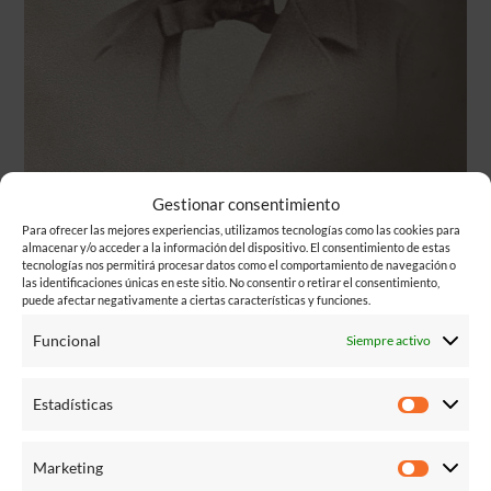
Gestionar consentimiento
Para ofrecer las mejores experiencias, utilizamos tecnologías como las cookies para
almacenar y/o acceder a la información del dispositivo. El consentimiento de estas
tecnologías nos permitirá procesar datos como el comportamiento de navegación o
las identificaciones únicas en este sitio. No consentir o retirar el consentimiento,
Mariano Monasterio y Arenal
estuvo
puede afectar negativamente a ciertas características y funciones.
ligado en muchas ocasiones a la vida de
Funcional
Siempre activo
Juan Mon. Dos personas iguales que se
hicieron a sí mismo en el Madrid del siglo
Estadísticas
XIX. Compartieron negocio y prosperaron
Estadís
juntos. De aprendiz de carpintero a maestro
Marketing
de obras y hasta concejal del Ayuntamiento
Market